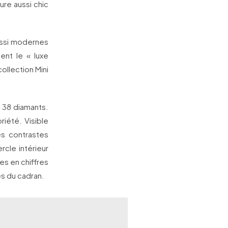
re aussi chic
aussi modernes
ent le « luxe
ollection Mini
e 38 diamants.
iété. Visible
des contrastes
cle intérieur
es en chiffres
es du cadran.