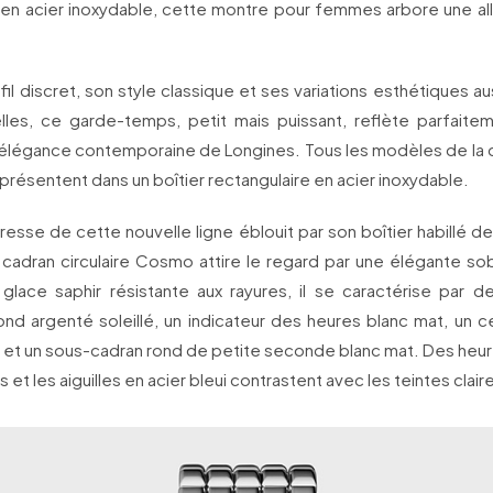
 en acier inoxydable, cette montre pour femmes arbore une allu
il discret, son style classique et ses variations esthétiques 
lles, ce garde-temps, petit mais puissant, reflète parfaitem
l’élégance contemporaine de Longines. Tous les modèles de la c
présentent dans un boîtier rectangulaire en acier inoxydable.
resse de cette nouvelle ligne éblouit par son boîtier habillé d
cadran circulaire Cosmo attire le regard par une élégante sobr
 glace saphir résistante aux rayures, il se caractérise par 
fond argenté soleillé, un indicateur des heures blanc mat, un cer
́ et un sous-cadran rond de petite seconde blanc mat. Des heur
 et les aiguilles en acier bleui contrastent avec les teintes clair