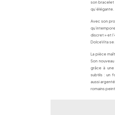
son bracelet
qu’élégante.
Avec son prof
qu’intempore
discret » et 
DolceVita se 
La pièce maît
Son nouveau 
grâce à une
subtils : un 
aussi argente
romains peints