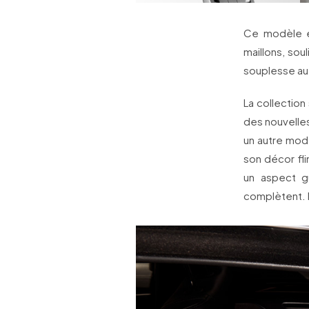
Ce modèle es
maillons, sou
souplesse au
La collection
des nouvelles 
un autre mode
son décor fl
un aspect gu
complètent. 