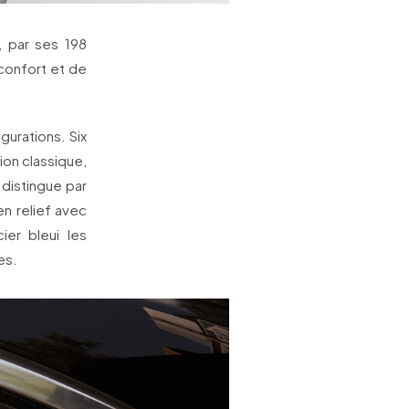
, par ses 198
 confort et de
gurations. Six
sion classique,
 distingue par
en relief avec
ier bleui les
es.