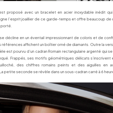
t proposé avec un bracelet en acier inoxydable inédit qui
ligne l’esprit joaillier de ce garde-temps et offre beaucoup de
 porté.
 se décline en un éventail impressionnant de coloris et de confi
références affichent un boîtier orné de diamants. Outre la ver
̀le est pourvu d’un cadran Romain rectangulaire argenté qui se
inqué. Frappés, ses motifs géométriques délicats s’inscrivent 
illoché, des chiffres romains peints et des aiguilles en ac
La petite seconde se révèle dans un sous-cadran carré à 6 heur