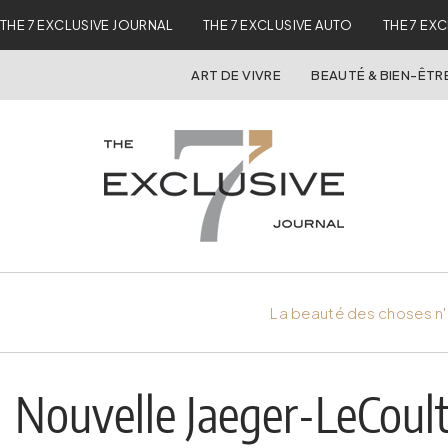
THE 7 EXCLUSIVE JOURNAL
THE 7 EXCLUSIVE AUTO
THE 7 EX
ART DE VIVRE
BEAUTÉ & BIEN-ÊTR
La beauté des choses n'
Nouvelle Jaeger-LeCoult