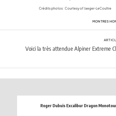
Crédits photos : Courtesy of Jaeger-LeCoultre
MONTRES HO
ARTICL
Voici la très attendue Alpiner Extreme
Roger Dubuis Excalibur Dragon Monotour