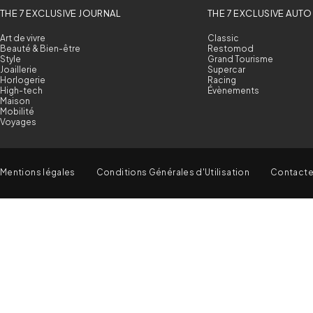
THE 7 EXCLUSIVE JOURNAL
THE 7 EXCLUSIVE AUTO
Art de vivre
Classic
Beauté & Bien-être
Restomod
Style
Grand Tourisme
Joaillerie
Supercar
Horlogerie
Racing
High-tech
Évènements
Maison
Mobilité
Voyages
Mentions légales
Conditions Générales d'Utilisation
Contact