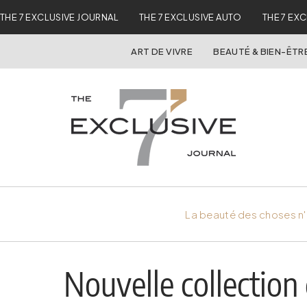
THE 7 EXCLUSIVE JOURNAL
THE 7 EXCLUSIVE AUTO
THE 7 EX
ART DE VIVRE
BEAUTÉ & BIEN-ÊTR
La beauté des choses n'
Nouvelle collection