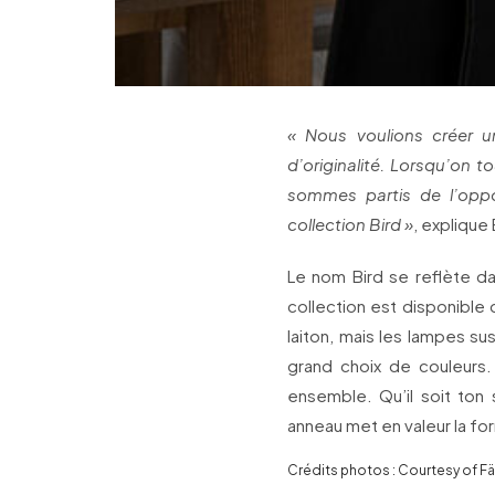
« Nous voulions créer 
d’originalité. Lorsqu’on 
sommes partis de l’oppo
collection Bird »
, expliqu
Le nom Bird se reflète da
collection est disponible 
laiton, mais les lampes s
grand choix de couleurs.
ensemble. Qu’il soit ton
anneau met en valeur la fo
Crédits photos : Courtesy of F