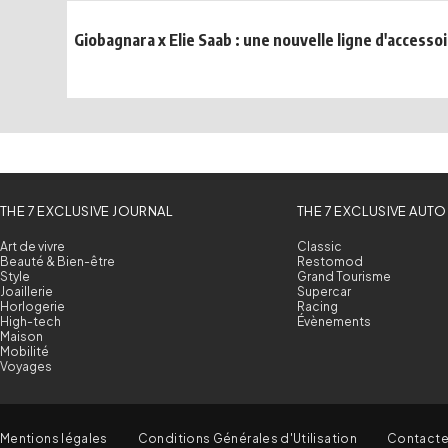
Giobagnara x Elie Saab : une nouvelle ligne d'accessoi
THE 7 EXCLUSIVE JOURNAL
THE 7 EXCLUSIVE AUTO
Art de vivre
Classic
Beauté & Bien-être
Restomod
Style
Grand Tourisme
Joaillerie
Supercar
Horlogerie
Racing
High-tech
Évènements
Maison
Mobilité
Voyages
Mentions légales
Conditions Générales d'Utilisation
Contact