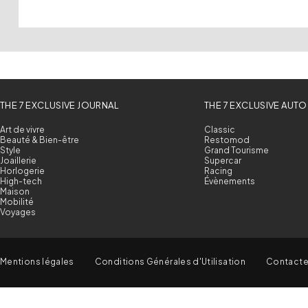
THE 7 EXCLUSIVE JOURNAL
THE 7 EXCLUSIVE AUTO
Art de vivre
Classic
Beauté & Bien-être
Restomod
Style
Grand Tourisme
Joaillerie
Supercar
Horlogerie
Racing
High-tech
Évènements
Maison
Mobilité
Voyages
Mentions légales
Conditions Générales d'Utilisation
Contact