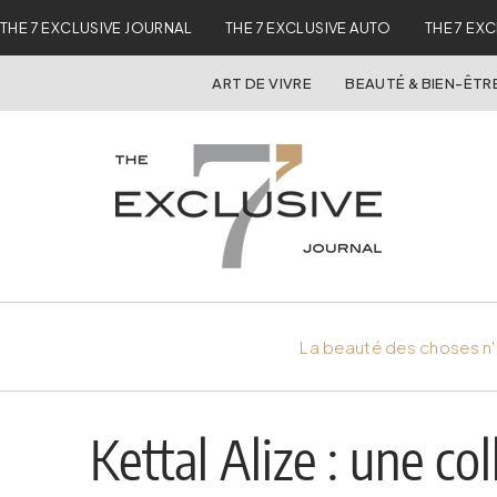
THE 7 EXCLUSIVE JOURNAL
THE 7 EXCLUSIVE AUTO
THE 7 EX
ART DE VIVRE
BEAUTÉ & BIEN-ÊTR
La beauté des choses n'
Kettal Alize : une c