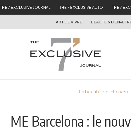
THE 7 EXCLUSIVE JOURNAL
THE 7 EXCLUSIVE AUTO
THE 7 EX
ART DE VIVRE
BEAUTÉ & BIEN-ÊTR
La beauté des choses n'
ME Barcelona : le nouv