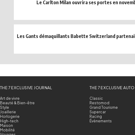
Le Carlton Milan ouvrira ses portes en novem
Les Gants démaquillants Babette Switzerland partenai
THE 7 EXCLUSIVE JOURNAL
THE 7 EXCLUSIVE AUTO
Art de vivre
Classic
Beauté & Bien-être
Restomod
Style
Grand Tourisme
Joaillerie
Supercar
Horlogerie
Racing
High-tech
Évènements
Maison
Mobilité
Voyages