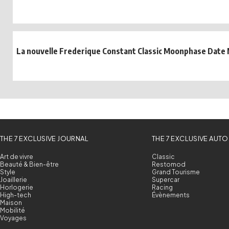
La nouvelle Frederique Constant Classic Moonphase Date M
THE 7 EXCLUSIVE JOURNAL
THE 7 EXCLUSIVE AUTO
Art de vivre
Classic
Beauté & Bien-être
Restomod
Style
Grand Tourisme
Joaillerie
Supercar
Horlogerie
Racing
High-tech
Évènements
Maison
Mobilité
Voyages