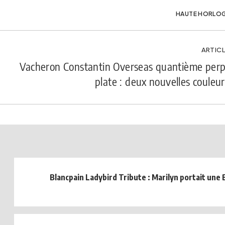
HAUTE HORLOG
ARTICL
Vacheron Constantin Overseas quantième perpé
plate : deux nouvelles couleu
Blancpain Ladybird Tribute : Marilyn portait une 