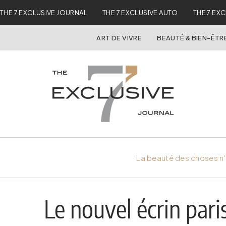
THE 7 EXCLUSIVE JOURNAL
THE 7 EXCLUSIVE AUTO
THE 7 EX
ART DE VIVRE
BEAUTÉ & BIEN-ÊTR
La beauté des choses n'
Le nouvel écrin par