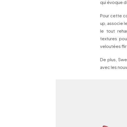
qui évoque d
Pour cette co
up, associe l
le tout reh
textures pou
veloutées fli
De plus, Swee
avec les nou