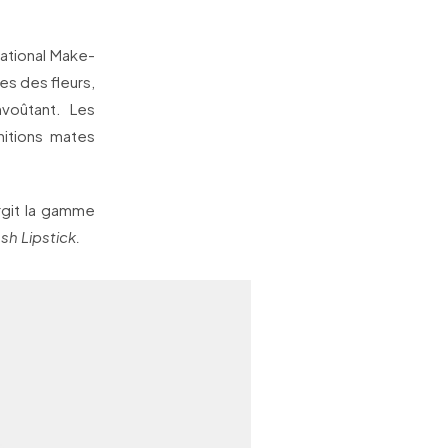
national Make-
es des fleurs,
voûtant. Les
nitions mates
argit la gamme
sh Lipstick.