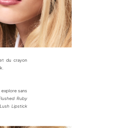
n et du crayon
k.
i explore sans
Flushed Ruby
Lush Lipstick