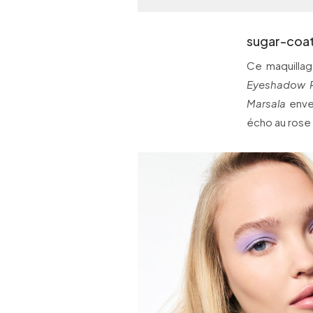
sugar-coa
Ce maquillag
Eyeshadow 
Marsala
envel
écho au rose