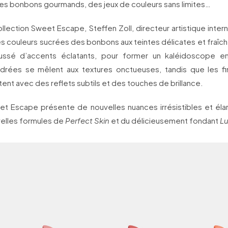
es bonbons gourmands, des jeux de couleurs sans limites…
llection Sweet Escape, Steffen Zoll, directeur artistique inter
es couleurs sucrées des bonbons aux teintes délicates et fraîch
aussé d’accents éclatants, pour former un kaléidoscope en
drées se mêlent aux textures onctueuses, tandis que les fi
rtent avec des reflets subtils et des touches de brillance.
t Escape présente de nouvelles nuances irrésistibles et él
velles formules de
Perfect Skin
et du délicieusement fondant
Lu