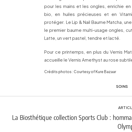
pour les mains et les ongles, enrichie e
bio, en huiles précieuses et en Vitami
protéger. Le Lip & Nail Baume Matcha, une
le premier baume multi-usage ongles, cut
Latte, un vert pastel, tendre et lacté.
Pour ce printemps, en plus du Vernis Matc
accueille le Vernis Amethyst au rose subti
Crédits photos : Courtesy of Kure Bazaar
SOINS
ARTICL
La Biosthétique collection Sports Club : homm
Olym