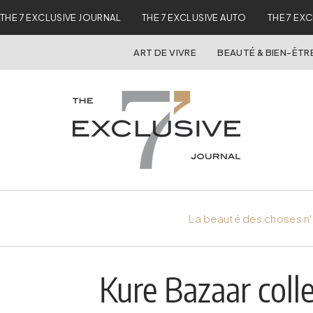
THE 7 EXCLUSIVE JOURNAL
THE 7 EXCLUSIVE AUTO
THE 7 EX
ART DE VIVRE
BEAUTÉ & BIEN-ÊTR
La beauté des choses n'
Kure Bazaar coll