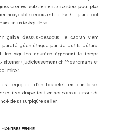
gnes droites, subtilement arrondies pour plus
cier inoxydable recouvert de PVD or jaune poli
ans un juste équilibre.
ir galbé dessus-dessous, le cadran vient
e pureté géométrique par de petits détails.
el, les aiguilles épurées égrènent le temps
 alternant judicieusement chiffres romains et
li miroir.
est équipée d’un bracelet en cuir lisse.
dran, il se drape tout en souplesse autour du
oncé de sa surpiqûre sellier.
MONTRES FEMME