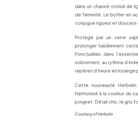
dans un chassé-croisé de li
de féminité. Le boîtier en a
conjugue rigueur et douceur d
Protégé par un verre saph
prolonger habillement cett
Ponctuelles dans l’essenti
sobrement, au rythme d’index
repères d’heure en losange po
Cette nouveauté Herbelin 
Harmonisé à la couleur du ca
poignet. Détail chic, le gris f
Courtesy of Herbelin