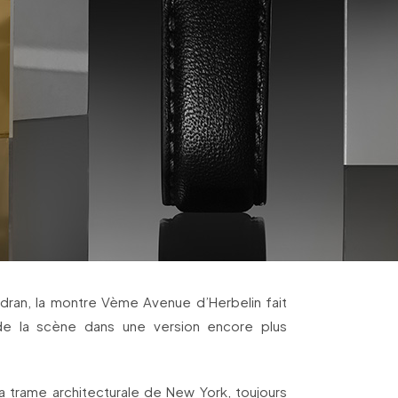
dran, la montre Vème Avenue d’Herbelin fait
de la scène dans une version encore plus
a trame architecturale de New York, toujours