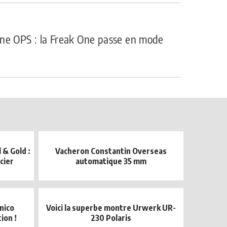
ne OPS : la Freak One passe en mode
 & Gold :
Vacheron Constantin Overseas
acier
automatique 35 mm
nico
Voici la superbe montre Urwerk UR-
ion !
230 Polaris