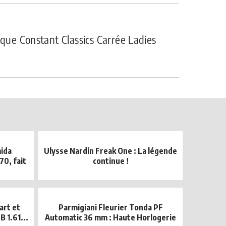
ique Constant Classics Carrée Ladies
ida
Ulysse Nardin Freak One : La légende
70, fait
continue !
art et
Parmigiani Fleurier Tonda PF
B 1.61...
Automatic 36 mm : Haute Horlogerie