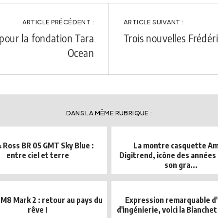
ARTICLE PRÉCÉDENT :
ARTICLE SUIVANT :
pour la fondation Tara
Trois nouvelles Frédér
Ocean
DANS LA MÊME RUBRIQUE :
& Ross BR 05 GMT Sky Blue :
La montre casquette Am
entre ciel et terre
Digitrend, icône des années 
son gra...
8 Mark 2 : retour au pays du
Expression remarquable d'
rêve !
d'ingénierie, voici la Bianchet 