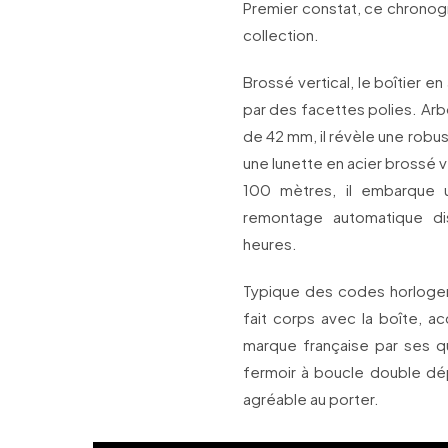
Premier constat, ce chronogr
collection.
Brossé vertical, le boîtier e
par des facettes polies. Ar
de 42 mm, il révèle une rob
une lunette en acier brossé v
100 mètres, il embarque
remontage automatique d
heures.
Typique des codes horloger
fait corps avec la boîte, a
marque française par ses qu
fermoir à boucle double dép
agréable au porter.