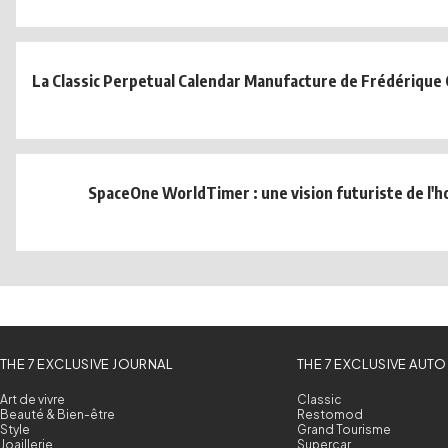
La Classic Perpetual Calendar Manufacture de Frédérique 
SpaceOne WorldTimer : une vision futuriste de l'h
THE 7 EXCLUSIVE JOURNAL
THE 7 EXCLUSIVE AUTO
Art de vivre
Classic
Beauté & Bien-être
Restomod
Style
Grand Tourisme
Joaillerie
Supercar