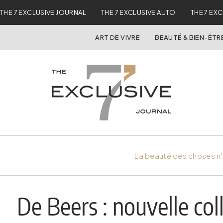
THE 7 EXCLUSIVE JOURNAL
THE 7 EXCLUSIVE AUTO
THE 7 EX
ART DE VIVRE
BEAUTÉ & BIEN-ÊTR
La beauté des choses n'
De Beers : nouvelle col