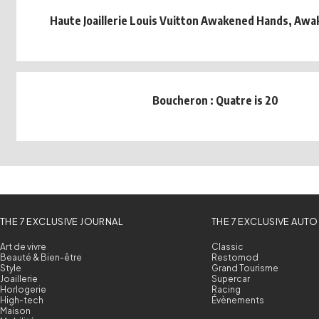
Haute Joaillerie Louis Vuitton Awakened Hands, Aw
Boucheron : Quatre is 20
THE 7 EXCLUSIVE JOURNAL
THE 7 EXCLUSIVE AUTO
Art de vivre
Classic
Beauté & Bien-être
Restomod
Style
Grand Tourisme
Joaillerie
Supercar
Horlogerie
Racing
High-tech
Évènements
Maison