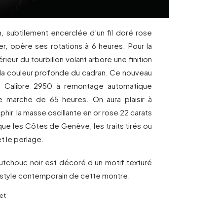
on, subtilement encerclée d’un fil doré rose
er, opère ses rotations à 6 heures. Pour la
rieur du tourbillon volant arbore une finition
à la couleur profonde du cadran. Ce nouveau
e Calibre 2950 à remontage automatique
 marche de 65 heures. On aura plaisir à
phir, la masse oscillante en or rose 22 carats
que les Côtes de Genève, les traits tirés ou
t le perlage.
outchouc noir est décoré d’un motif texturé
e style contemporain de cette montre.
et