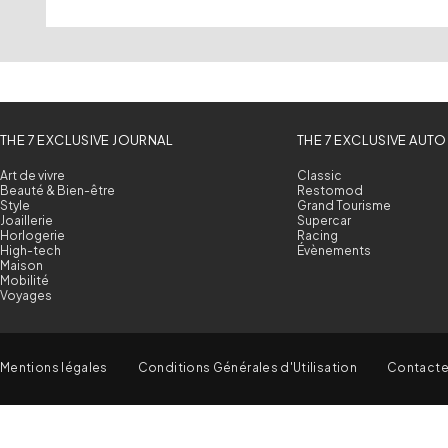
THE 7 EXCLUSIVE JOURNAL
THE 7 EXCLUSIVE AUTO
Art de vivre
Classic
Beauté & Bien-être
Restomod
Style
Grand Tourisme
Joaillerie
Supercar
Horlogerie
Racing
High-tech
Évènements
Maison
Mobilité
Voyages
Mentions légales
Conditions Générales d'Utilisation
Contact