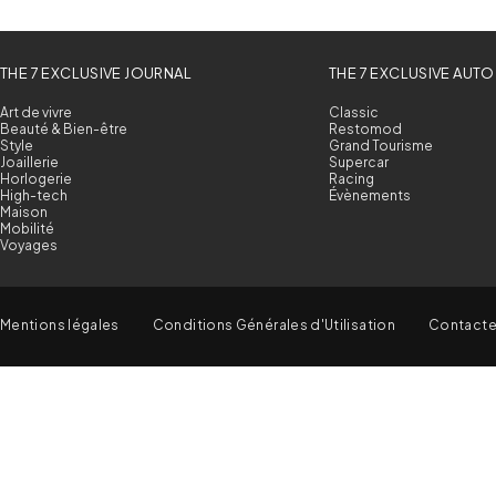
THE 7 EXCLUSIVE JOURNAL
THE 7 EXCLUSIVE AUTO
Art de vivre
Classic
Beauté & Bien-être
Restomod
Style
Grand Tourisme
Joaillerie
Supercar
Horlogerie
Racing
High-tech
Évènements
Maison
Mobilité
Voyages
Mentions légales
Conditions Générales d'Utilisation
Contact