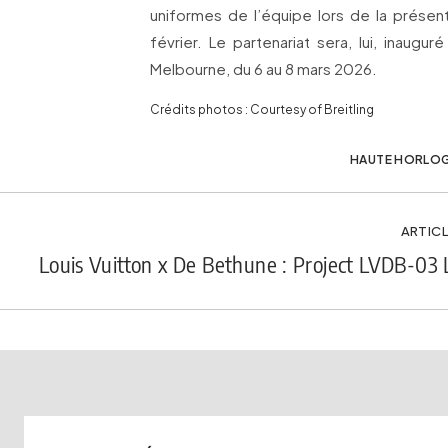
uniformes de l’équipe lors de la présent
février. Le partenariat sera, lui, inaugure
Melbourne, du 6 au 8 mars 2026.
Crédits photos : Courtesy of Breitling
HAUTE HORLOG
ARTICL
Louis Vuitton x De Bethune : Project LVDB-03 