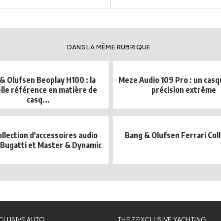
DANS LA MÊME RUBRIQUE :
& Olufsen Beoplay H100 : la
Meze Audio 109 Pro : un casq
lle référence en matière de
précision extrême
casq...
llection d'accessoires audio
Bang & Olufsen Ferrari Col
 Bugatti et Master & Dynamic
XCLUSIVE AUTO
THE 7 EXCLUSIVE YACHTING