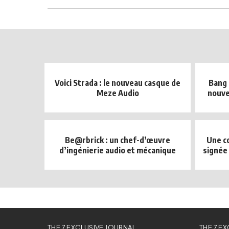
Voici Strada : le nouveau casque de
Bang 
Meze Audio
nouve
Be@rbrick : un chef-d’œuvre
Une co
d’ingénierie audio et mécanique
signée
THE 7 EXCLUSIVE JOURNAL
THE 7 E