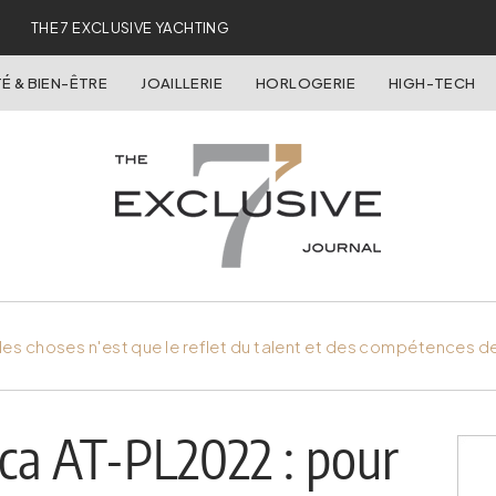
THE 7 EXCLUSIVE YACHTING
É & BIEN-ÊTRE
JOAILLERIE
HORLOGERIE
HIGH-TECH
es choses n'est que le reflet du talent et des compétences d
ca AT-PL2022 : pour