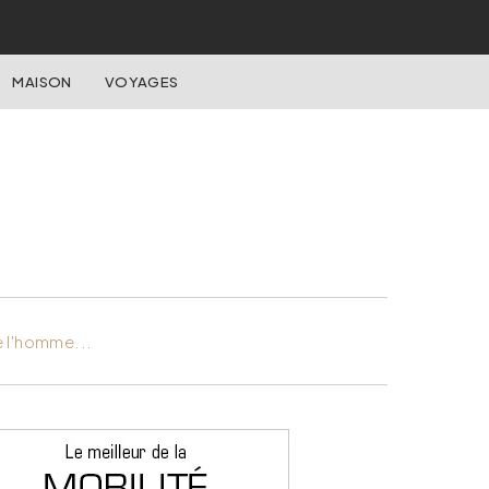
MAISON
VOYAGES
e l'homme...