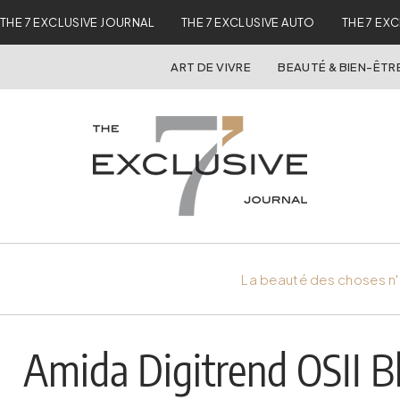
THE 7 EXCLUSIVE JOURNAL
THE 7 EXCLUSIVE AUTO
THE 7 EX
ART DE VIVRE
BEAUTÉ & BIEN-ÊTR
La beauté des choses n'
Amida Digitrend OSII B