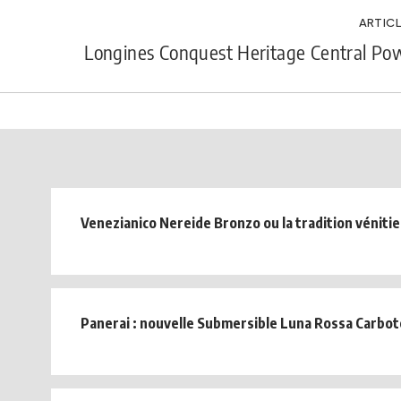
ARTICL
Longines Conquest Heritage Central Po
Venezianico Nereide Bronzo ou la tradition véniti
Panerai : nouvelle Submersible Luna Rossa Carb