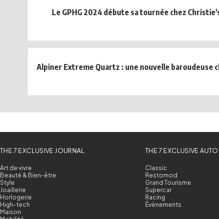
Le GPHG 2024 débute sa tournée chez Christie
Alpiner Extreme Quartz : une nouvelle baroudeuse ch
THE 7 EXCLUSIVE JOURNAL
THE 7 EXCLUSIVE AUTO
Art de vivre
Classic
Beauté & Bien-être
Restomod
Style
Grand Tourisme
Joaillerie
Supercar
Horlogerie
Racing
High-tech
Évènements
Maison