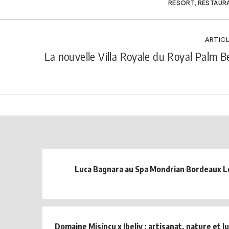
RESORT
,
RESTAUR
ARTICL
La nouvelle Villa Royale du Royal Palm 
Luca Bagnara au Spa Mondrian Bordeaux 
Domaine Misíncu x Ibeliv : artisanat, nature et 