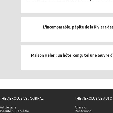
L'Incomparable, pépite de la Riviera de
Maison Heler : un hôtel conçu tel une œuvre d
THE 7 EXCLUSIVE JOURNAL
THE 7 EXCLUSIVE AUTO
Art de vivre
Classic
Beauté & Bien-être
Restomod