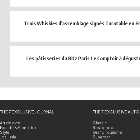
Trois Whiskies d'assemblage signés Turntable en éd
Les pâtisseries du Ritz Paris Le Comptoir à déguste
THE 7 EXCLUSIVE JOURNAL
THE 7 EXCLUSIVE AUTO
Art de vivre
Classic
Beauté & Bien-être
Restomod
Style
Grand Tourisme
Joaillerie
Supercar