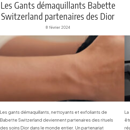
Les Gants démaquillants Babette
Switzerland partenaires des Dior
Spas
8 février 2024
Les gants démaquillants, nettoyants et exfoliants de
La
Babette Switzerland deviennent partenaires des rituels
ê
des soins Dior dans le monde entier. Un partenariat
re