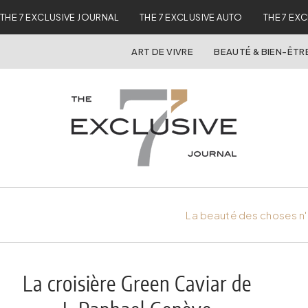
THE 7 EXCLUSIVE JOURNAL
THE 7 EXCLUSIVE AUTO
THE 7 EX
ART DE VIVRE
BEAUTÉ & BIEN-ÊTR
La beauté des choses n'
La croisière Green Caviar de