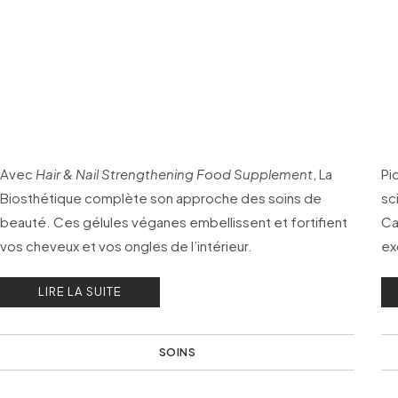
Avec
Hair & Nail Strengthening Food Supplement
, La
Pi
Biosthétique complète son approche des soins de
sc
beauté. Ces gélules véganes embellissent et fortifient
Ca
vos cheveux et vos ongles de l’intérieur.
ex
LIRE LA SUITE
SOINS