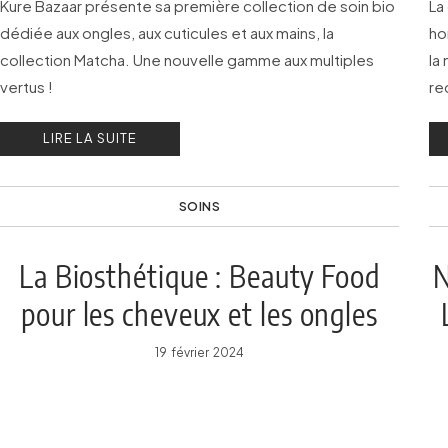
Kure Bazaar présente sa première collection de soin bio
La
dédiée aux ongles, aux cuticules et aux mains, la
ho
collection Matcha. Une nouvelle gamme aux multiples
la 
vertus !
re
be
LIRE LA SUITE
SOINS
La Biosthétique : Beauty Food
N
pour les cheveux et les ongles
19 février 2024