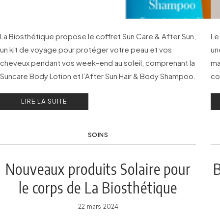
La Biosthétique propose le coffret Sun Care & After Sun,
Le
un kit de voyage pour protéger votre peau et vos
un
cheveux pendant vos week-end au soleil, comprenant la
ma
Suncare Body Lotion et l’After Sun Hair & Body Shampoo.
co
LIRE LA SUITE
SOINS
Nouveaux produits Solaire pour
B
le corps de La Biosthétique
22 mars 2024