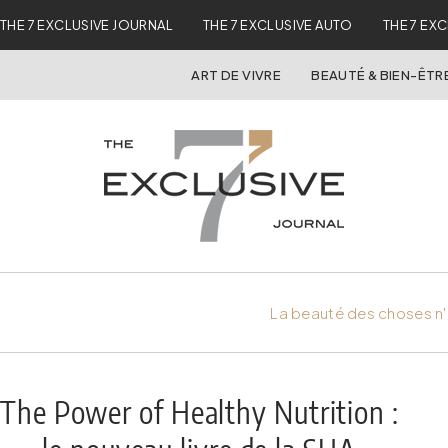
THE 7 EXCLUSIVE JOURNAL
THE 7 EXCLUSIVE AUTO
THE 7 EX
ART DE VIVRE
BEAUTÉ & BIEN-ÊTR
La beauté des choses n'
The Power of Healthy Nutrition :