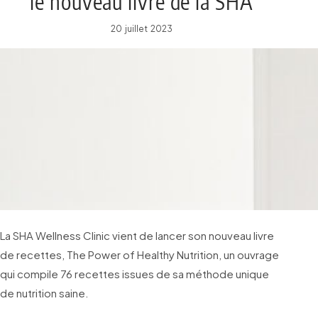
le nouveau livre de la SHA
Wellness Clinic
20 juillet 2023
La SHA Wellness Clinic vient de lancer son nouveau livre
de recettes, The Power of Healthy Nutrition, un ouvrage
qui compile 76 recettes issues de sa méthode unique
de nutrition saine.