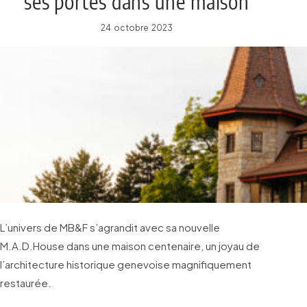
ses portes dans une maison
centenaire à Genève
24 octobre 2023
L’univers de MB&F s’agrandit avec sa nouvelle
M.A.D.House dans une maison centenaire, un joyau de
l’architecture historique genevoise magnifiquement
restaurée.