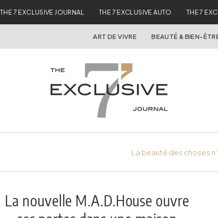
THE 7 EXCLUSIVE JOURNAL
THE 7 EXCLUSIVE AUTO
THE 7 EX
ART DE VIVRE
BEAUTÉ & BIEN-ÊTR
La beauté des choses n'
La nouvelle M.A.D.House ouvre