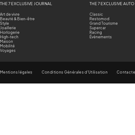
THE 7 EXCLUSIVE JOURNAL
THE 7 EXCLUSIVE AUTO
Art de vivre
Classic
Beauté & Bien-être
Restomod
Style
Grand Tourisme
Joaillerie
Supercar
Horlogerie
Racing
High-tech
Évènements
Maison
Mobilité
Voyages
Mentions légales
Conditions Générales d'Utilisation
Contact