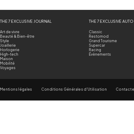
THE 7 EXCLUSIVE JOURNAL
THE 7 EXCLUSIVE AUTO
Art de vivre
Classic
Beauté & Bien-être
Restomod
Style
Grand Tourisme
Joaillerie
Supercar
Horlogerie
Racing
High-tech
Évènements
Maison
Mobilité
Voyages
Mentions légales
Conditions Générales d'Utilisation
Contact