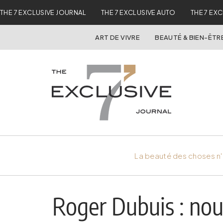
THE 7 EXCLUSIVE JOURNAL
THE 7 EXCLUSIVE AUTO
THE 7 EX
ART DE VIVRE
BEAUTÉ & BIEN-ÊTR
La beauté des choses n'
Roger Dubuis : nou