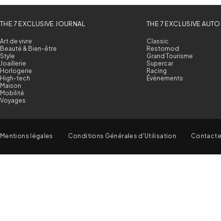
THE 7 EXCLUSIVE JOURNAL
THE 7 EXCLUSIVE AUTO
Art de vivre
Classic
Beauté & Bien-être
Restomod
Style
Grand Tourisme
Joaillerie
Supercar
Horlogerie
Racing
High-tech
Évènements
Maison
Mobilité
Voyages
Mentions légales
Conditions Générales d'Utilisation
Contact