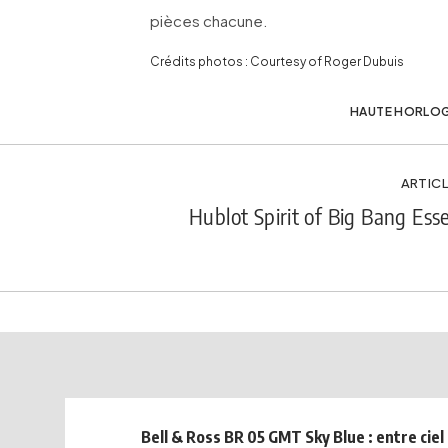
pièces chacune.
Crédits photos : Courtesy of Roger Dubuis
HAUTE HORLOG
ARTICL
Hublot Spirit of Big Bang Ess
Bell & Ross BR 05 GMT Sky Blue : entre ciel