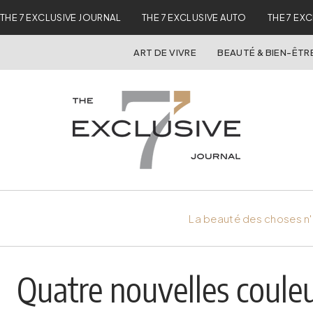
THE 7 EXCLUSIVE JOURNAL
THE 7 EXCLUSIVE AUTO
THE 7 EX
ART DE VIVRE
BEAUTÉ & BIEN-ÊTR
La beauté des choses n'
Quatre nouvelles couleu