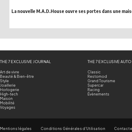
La nouvelle M.A.D.House ouvre ses portes dans une maiso
THE 7 EXCLUSIVE JOURNAL
THE 7 EXCLUSIVE AUTO
Art de vivre
Classic
Beauté & Bien-être
Restomod
Style
Grand Tourisme
Joaillerie
Supercar
Horlogerie
Racing
High-tech
Évènements
Maison
Mobilité
Voyages
Mentions légales
Conditions Générales d'Utilisation
Contact