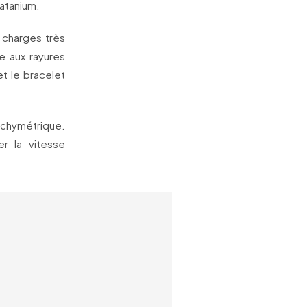
ratanium.
s charges très
ce aux rayures
et le bracelet
chymétrique.
r la vitesse