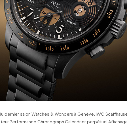
 du dernier salon Watches & Wonders à Genève, IWC Scaffhausen
ateur Performance Chronograph Calendrier perpétuel Affichage 