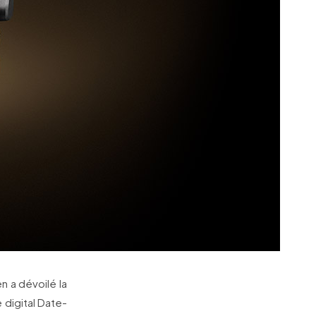
 a dévoilé la
digital Date-