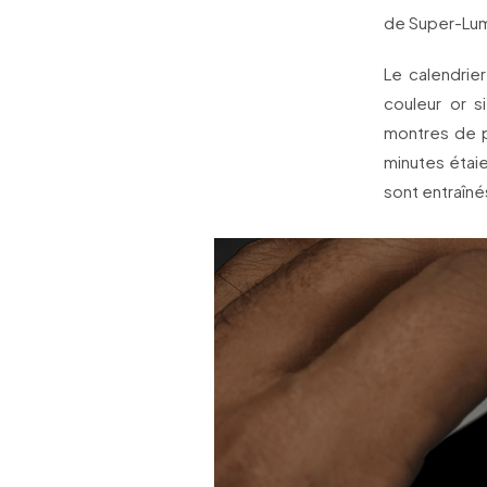
de Super-LumiN
Le calendrie
couleur or s
montres de p
minutes étaie
sont entraîn