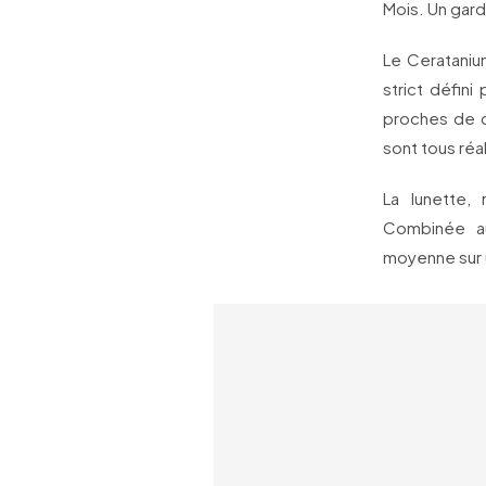
Mois. Un gard
Le Ceratanium
strict défini
proches de ce
sont tous réa
La lunette,
Combinée au
moyenne sur 