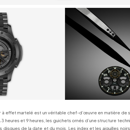
r à effet martelé est un véritable chef-d’œuvre en matière de s
À 3 heures et 9 heures, les guichets ornés d’une structure techn
es disques de la date et du mois. Les index et les aiguilles noirs