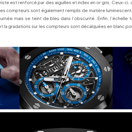
riste est renforcé par des aiguilles et index en or gris. Ceux-ci
 des compteurs sont également remplis de matière luminescente
urnée mais se teint de bleu dans l’obscurité. Enfin, l’échelle 
 et la gradations sur les compteurs sont décalquées en blanc po