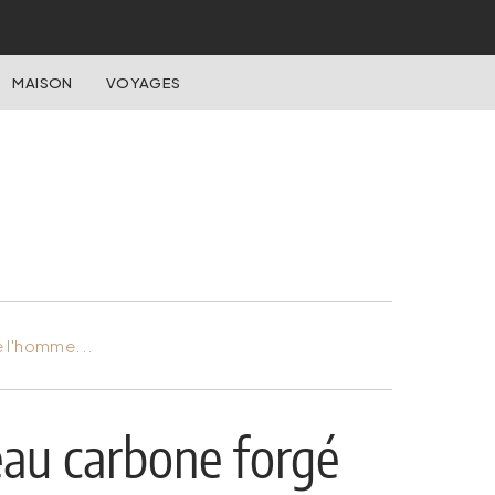
MAISON
VOYAGES
e l'homme...
eau carbone forgé