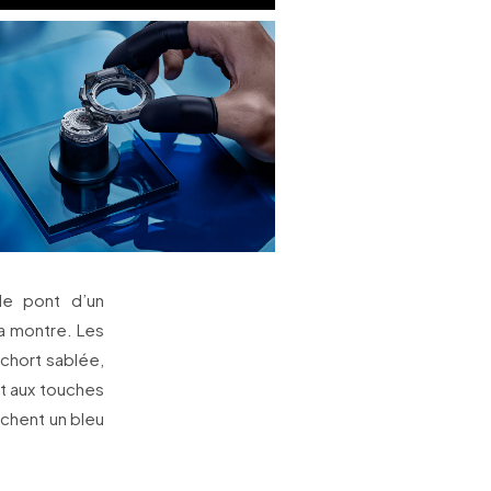
le pont d’un
a montre. Les
echort sablée,
nt aux touches
ichent un bleu