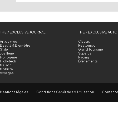
THE 7 EXCLUSIVE JOURNAL
THE 7 EXCLUSIVE AUTO
Art de vivre
Classic
Beauté & Bien-être
Restomod
Style
Grand Tourisme
Joaillerie
Supercar
Horlogerie
Racing
High-tech
Évènements
Maison
Mobilité
Voyages
Mentions légales
Conditions Générales d'Utilisation
Contact