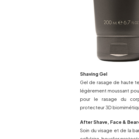
Shaving Gel
Gel de rasage de haute t
légèrement moussant pour
pour le rasage du corps
protecteur 3D biomimétique 
After Shave, Face & Beard
Soin du visage et de la ba
cellulaire, bouclier protect