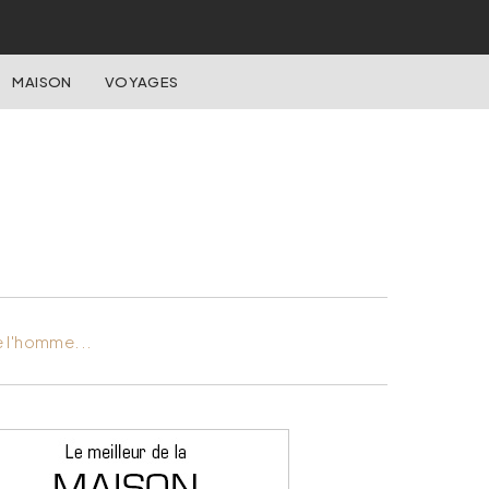
MAISON
VOYAGES
e l'homme...