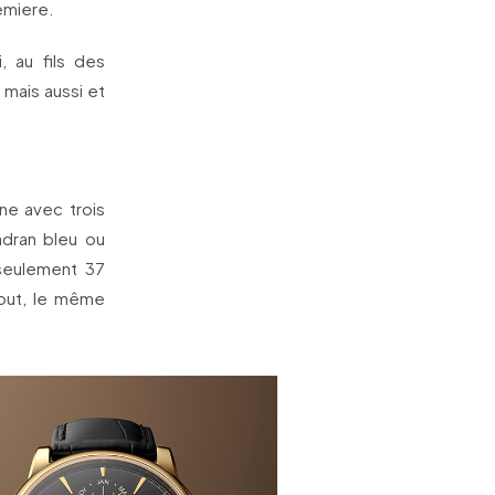
emiere.
 au fils des
 mais aussi et
ne avec trois
adran bleu ou
̀ seulement 37
out, le même