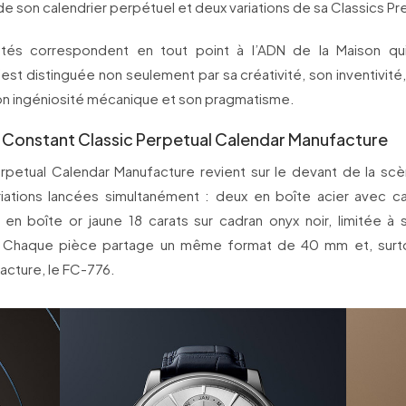
e son calendrier perpétuel et deux variations de sa Classics Pr
tés correspondent en tout point à l’ADN de la Maison qui,
est distinguée non seulement par sa créativité, son inventivité,
son ingéniosité mécanique et son pragmatisme.
 Constant Classic Perpetual Calendar Manufacture
erpetual Calendar Manufacture revient sur le devant de la scè
riations lancées simultanément : deux en boîte acier avec c
 en boîte or jaune 18 carats sur cadran onyx noir, limitée a
. Chaque pièce partage un même format de 40 mm et, surt
acture, le FC-776.