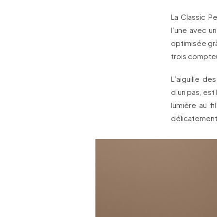
La Classic P
l’une avec un
optimisée gra
trois compteu
L’aiguille de
d’un pas, est 
lumière au f
délicatement 