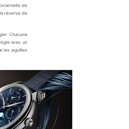
bstantielle de
 de réserve de
gler. Chacune
règle avec un
 les aiguilles