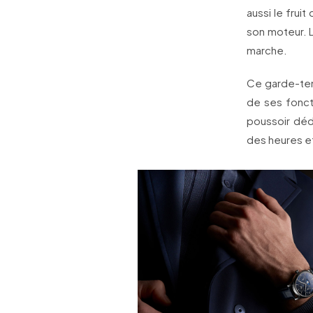
aussi le frui
son moteur. L
marche.
Ce garde-tem
de ses fonct
poussoir dédi
des heures et