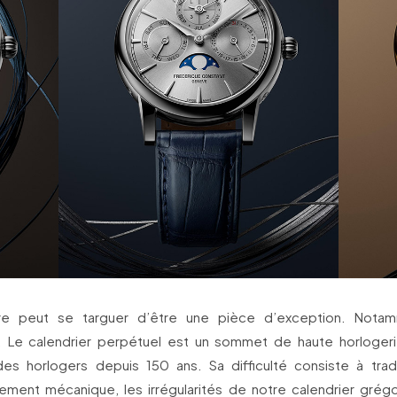
e peut se targuer d’être une pièce d’exception. Nota
. Le calendrier perpétuel est un sommet de haute horlogeri
 des horlogers depuis 150 ans. Sa difficulté consiste à trad
ment mécanique, les irrégularités de notre calendrier grégo