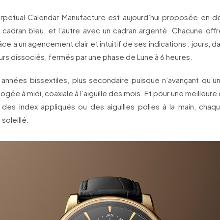
erpetual Calendar Manufacture est aujourd’hui proposée en de
 cadran bleu, et l’autre avec un cadran argenté. Chacune offre u
̂ce à un agencement clair et intuitif de ses indications : jours, 
rs dissociés, fermés par une phase de Lune à 6 heures.
s années bissextiles, plus secondaire puisque n’avançant qu’u
logée à midi, coaxiale à l’aiguille des mois. Et pour une meilleure 
il des index appliqués ou des aiguilles polies à la main, cha
soleillé.