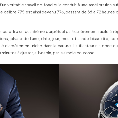
t d’un véritable travail de fond quia conduit à une amélioration su
e calibre 775 est ainsi devenu 776, passant de 38 à 72 heures
ps offre un quantième perpétuel particulièrement facile à ré
ions, phase de Lune, date, jour, mois et année bissextile, se 
é discrètement niché dans la carrure. L’utilisateur n’a donc que
 minutes à ajuster, si besoin, par la simple couronne.