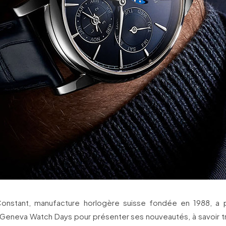
onstant, manufacture horlogère suisse fondée en 1988, a 
Geneva Watch Days pour présenter ses nouveautés, à savoir tr