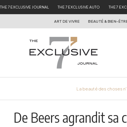
THE 7 EXCLUSIVE JOURNAL
THE 7 EXCLUSIVE AUTO
THE 7 EX
ART DE VIVRE
BEAUTÉ & BIEN-ÊTR
La beauté des choses n'
De Beers agrandit sa c