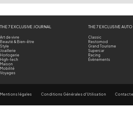
THE 7 EXCLUSIVE JOURNAL
THE 7 EXCLUSIVE AUTO
Art de vivre
Classic
Beauté & Bien-être
Restomod
Style
Grand Tourisme
Joaillerie
Supercar
Horlogerie
Racing
High-tech
Évènements
Maison
Mobilité
Voyages
Mentions légales
Conditions Générales d'Utilisation
Contact