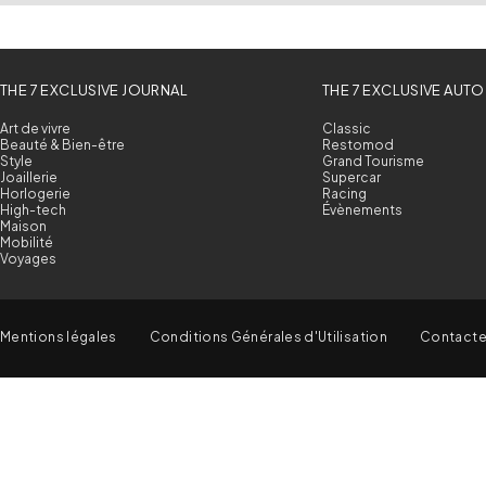
THE 7 EXCLUSIVE JOURNAL
THE 7 EXCLUSIVE AUTO
Art de vivre
Classic
Beauté & Bien-être
Restomod
Style
Grand Tourisme
Joaillerie
Supercar
Horlogerie
Racing
High-tech
Évènements
Maison
Mobilité
Voyages
Mentions légales
Conditions Générales d'Utilisation
Contact