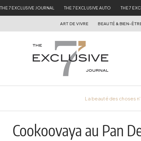
THE 7 EXCLUSIVE JOURNAL
THE 7 EXCLUSIVE AUTO
THE 7 EX
ART DE VIVRE
BEAUTÉ & BIEN-ÊTR
La beauté des choses n'
Cookoovaya au Pan Deï