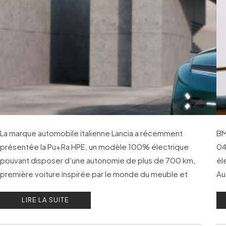
La marque automobile italienne Lancia a récemment
BM
présentée la Pu+Ra HPE, un modèle 100% électrique
04
pouvant disposer d’une autonomie de plus de 700 km,
él
première voiture inspirée par le monde du meuble et
Au
vision de la marque pour les 10 prochaines années.
LIRE LA SUITE