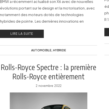
BMW a récemment actualisé son X6 avec de nouvelles
éd
évolutions portant sur le design et la motorisation, avec
ph
notamment des moteurs dotés de technologies
R 
hybrides de pointe. Les dernières innovations en
matière d’aides à la conduite non pas été oubliés.
LIRE LA SUITE
AUTOMOBILE
,
HYBRIDE
Rolls-Royce Spectre : la première
Rolls-Royce entièrement
électrique
2 novembre 2022