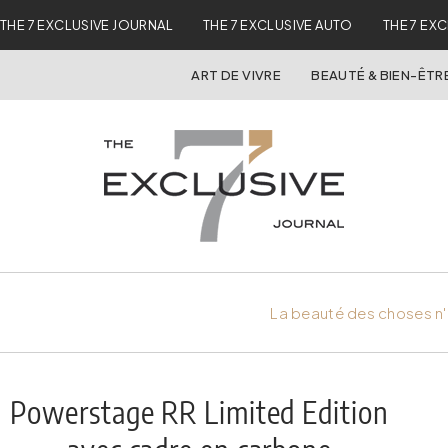
THE 7 EXCLUSIVE JOURNAL
THE 7 EXCLUSIVE AUTO
THE 7 EX
ART DE VIVRE
BEAUTÉ & BIEN-ÊTR
La beauté des choses n'
Powerstage RR Limited Edition