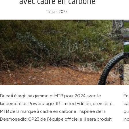
avec cadre en carbone
17 juin 2023
Ducati élargit sa gamme e-MTB pour 2024 avec le
En
lancement du Powerstage RR Limited Edition, premier e-
ca
MTB de la marque à cadre en carbone. Inspirée de la
qu
Desmosedici GP23 de l’équipe officielle, il sera produit
In
en édition limitée à 230 unités numérotées.
vo