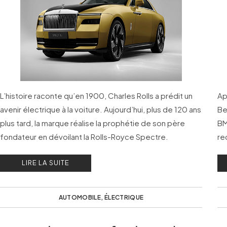
L’histoire raconte qu’en 1900, Charles Rolls a prédit un
Ap
avenir électrique à la voiture. Aujourd’hui, plus de 120 ans
Be
plus tard, la marque réalise la prophétie de son père
BM
fondateur en dévoilant la Rolls-Royce Spectre.
re
mo
LIRE LA SUITE
AUTOMOBILE
,
ÉLECTRIQUE