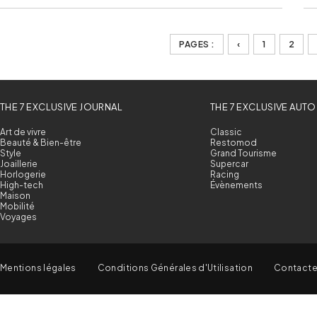
PAGES :
‹
1
2
THE 7 EXCLUSIVE JOURNAL
THE 7 EXCLUSIVE AUTO
Art de vivre
Classic
Beauté & Bien-être
Restomod
Style
Grand Tourisme
Joaillerie
Supercar
Horlogerie
Racing
High-tech
Évènements
Maison
Mobilité
Voyages
Mentions légales
Conditions Générales d'Utilisation
Contact