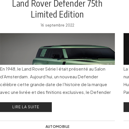
Land Rover Defender 75th
Limited Edition
16 septembre 2022
En 1948, le Land Rover Série I était présenté au Salon
La
d’Amsterdam. Aujourd’hui, un nouveau Defender
nu
célèbre cette grande date de l’histoire de la marque
Hu
avec une livrée et des finitions exclusives, le Defender
Pa
75th Limited Edition.
dé
LIRE LA SUITE
Ma
AUTOMOBILE