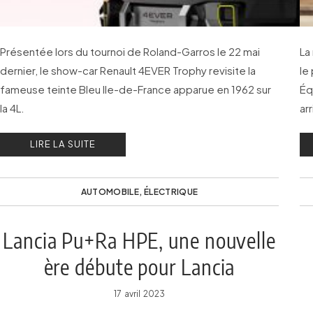
Présentée lors du tournoi de Roland-Garros le 22 mai
La
dernier, le show-car Renault 4EVER Trophy revisite la
le
fameuse teinte Bleu Ile-de-France apparue en 1962 sur
Éq
la 4L.
ar
ch
LIRE LA SUITE
se
AUTOMOBILE
,
ÉLECTRIQUE
Lancia Pu+Ra HPE, une nouvelle
ère débute pour Lancia
17 avril 2023