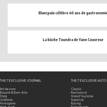
Blancpain célèbre 40 ans de gastronomi
La bûche Toundra de Yann Couvreur
THE 7 EXCLUSIVE JOURNAL
THE 7 EXCLUSIVE AUTO
Art de vivre
Classic
Beauté & Bien-être
Restomod
Style
Grand Tourisme
Joaillerie
Supercar
Horlogerie
Racing
High-tech
Évènements