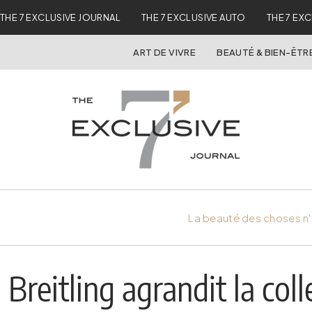
THE 7 EXCLUSIVE JOURNAL
THE 7 EXCLUSIVE AUTO
THE 7 EX
ART DE VIVRE
BEAUTÉ & BIEN-ÊTR
La beauté des choses n'
Breitling agrandit la co