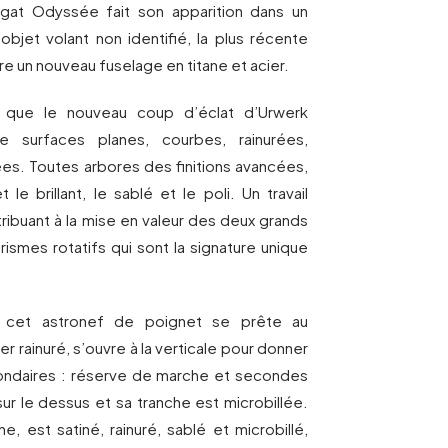
gat Odyssée fait son apparition dans un
objet volant non identifié, la plus récente
re un nouveau fuselage en titane et acier.
e que le nouveau coup d’éclat d’Urwerk
e surfaces planes, courbes, rainurées,
ées. Toutes arbores des finitions avancées,
 le brillant, le sablé et le poli. Un travail
tribuant à la mise en valeur des deux grands
ismes rotatifs qui sont la signature unique
e cet astronef de poignet se prête au
er rainuré, s’ouvre à la verticale pour donner
condaires : réserve de marche et secondes
r sur le dessus et sa tranche est microbillée.
e, est satiné, rainuré, sablé et microbillé,