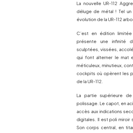
La nouvelle UR-112 Aggre
déluge de métal ! Tel un 
évolution de la UR-112 arbo
C’est en édition limité
présente une infinité d
sculptées, vissées, accol
qui font alterner le mat et
méticuleux, minutieux, con
cockpits où opèrent les pr
de la UR-112.
La partie supérieure d
polissage. Le capot, en aci
accès aux indications se
digitales. Il est poli miroi
Son corps central, en titan