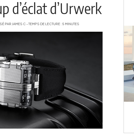
p d’éclat d’Urwerk
É PAR JAMES C - TEMPS DE LECTURE : 5 MINUTES