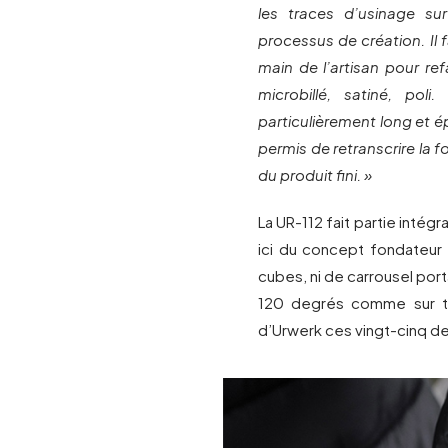
les traces d’usinage sur
processus de création. Il f
main de l’artisan pour refa
microbillé, satiné, pol
particulièrement long et é
permis de retranscrire la f
du produit fini. »
La UR-112 fait partie intégr
ici du concept fondateur
cubes, ni de carrousel port
120 degrés comme sur ta
d’Urwerk ces vingt-cinq d