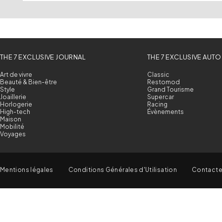
THE 7 EXCLUSIVE JOURNAL
THE 7 EXCLUSIVE AUTO
Art de vivre
Classic
Beauté & Bien-être
Restomod
Style
Grand Tourisme
Joaillerie
Supercar
Horlogerie
Racing
High-tech
Évènements
Maison
Mobilité
Voyages
Mentions légales
Conditions Générales d'Utilisation
Contact