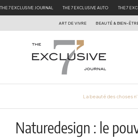
THE 7 EXCLUSIVE JOURNAL
THE 7 EXCLUSIVE AUTO
THE 7 EX
ART DE VIVRE
BEAUTÉ & BIEN-ÊTR
La beauté des choses n'
Naturedesign : le pouv