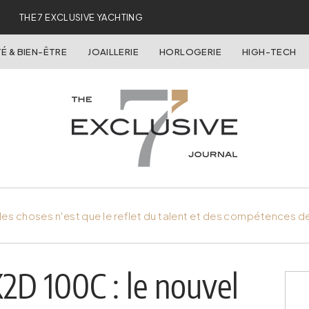
THE 7 EXCLUSIVE YACHTING
É & BIEN-ÊTRE
JOAILLERIE
HORLOGERIE
HIGH-TECH
es choses n'est que le reflet du talent et des compétences d
2D 100C : le nouvel