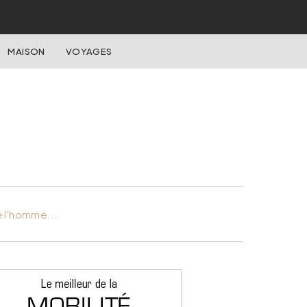
MAISON
VOYAGES
e l'homme...