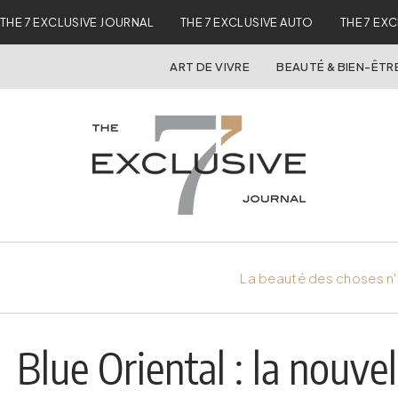
THE 7 EXCLUSIVE JOURNAL
THE 7 EXCLUSIVE AUTO
THE 7 EX
ART DE VIVRE
BEAUTÉ & BIEN-ÊTR
La beauté des choses n'
Blue Oriental : la nouvel