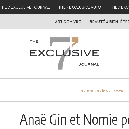
THE 7 EXCLUSIVE JOURNAL
THE 7 EXCLUSIVE AUTO
THE 7 EX
ART DE VIVRE
BEAUTÉ & BIEN-ÊTR
La beauté des choses n'
Anaë Gin et Nomie p