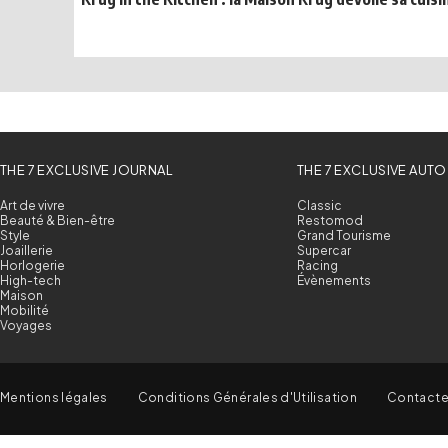
THE 7 EXCLUSIVE JOURNAL
THE 7 EXCLUSIVE AUTO
Art de vivre
Classic
Beauté & Bien-être
Restomod
Style
Grand Tourisme
Joaillerie
Supercar
Horlogerie
Racing
High-tech
Évènements
Maison
Mobilité
Voyages
Mentions légales
Conditions Générales d'Utilisation
Contact